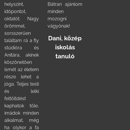
helyszínt,
Bátran ajánlom
időpontot,
minden
oktatót. Nagy
mozogni
örömmel,
vágyónak!
sorsszerűen
Dani,
közép
találtam rá a fly
iskolás
stúdióra és
Anitára, akinek
tanuló
köszönetően
ismét az életem
része lehet a
jóga. Teljes testi
és lelki
feltöltdést
kaphatok tőle,
imádok minden
alkalmat, még
ha olykor a fa