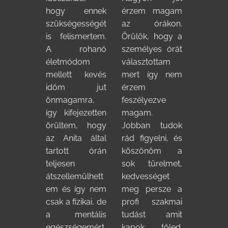
hogy ennek
érzem magam
szükségességét
az órákon.
is felismertem.
Örülök, hogy a
A rohanó
személyes órát
életmódom
választottam
mellett kevés
mert így nem
időm jut
érzem
önmagamra,
feszélyezve
így kifejezetten
magam.
örültem, hogy
Jobban tudok
az Anita által
rád figyelni, és
tartott órán
köszönöm a
teljesen
sok türelmet,
átszellemülhett
kedvességet
em és így nem
meg persze a
csak a fizikai, de
profi szakmai
a mentális
tudást amit
egészségemért
kapok tőled.