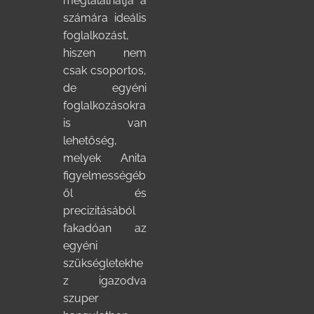
megtalálhatja a
számára ideális
foglalkozást,
hiszen nem
csak csoportos,
de egyéni
foglalkozásokra
is van
lehetőség,
melyek Anita
figyelmességéb
ől és
precizitásából
fakadóan az
egyéni
szükségletekhe
z igazodva
szuper