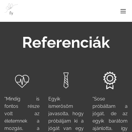
Referenciák
"Mindig is
Egyik
"Sose
fontos része
ismerősöm
próbáltam a
volt az
javasolta, hogy
jógát, de az
életemnek a
próbáljam ki a
egyik barátom
mozgás, a
jógát van egy
ajánlotta, így