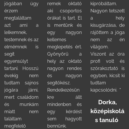
jógában úgy
remek oktató
kipróbáltam.
érzem
aki csoportos
Nagyon tetszett
megtaláltam
órákat is tart. El
a hely
azt ami a
is mentünk és
kisugárzása, de
lelkemnek,
egy nagyon
rájöttem a jóga
testemnek és az
kellemes
nem az én
elmémnek is
meglepetés ért.
világom.
segít
Gyönyörű a
Viszont az óra
egyensúlyt
hely az oktató
profi volt és
tartani. Hosszú
nagyon rendes
szórakoztató is
évekig nem
és nagyon
egyben, kicsit ki
tudtam sajnos
segítőkész.
tudtam
jógára járni,
Rendelkezésün
kapcsolódni. "
mert családom
kre állt
Dorka,
és munkám
mindenben és
középiskolá
miatt nem
egy kérdést
találtam
sem hagyott
s tanuló
megfelelő
bennünk.