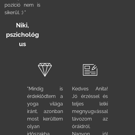
pozíció nem is
sikerül. :) "
Niki,
pszichológ
us
"Mindig is
Kedves Anita!
érdeklődtem a
Jó érzéssel és
yoga világa
teljes lelki
iránt, azonban
megnyugvással
most kerültem
távozom az
olyan
óráidról.
időszakba,
Nagyon jól