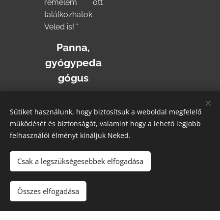
remélem ott
találkozhatok
Veled is! "
Panna,
gyógypeda
gógus
Sütiket használunk, hogy biztosítsuk a weboldal megfelelő
működését és biztonságát, valamint hogy a lehető legjobb
felhasználói élményt kínáljuk Neked.
Csak a legszükségesebbek elfogadása
© 2024 Minden jog fenntartva | Ladnai Attiláné dr. Szerencsés
Anita
Összes elfogadása
Az oldalt a
Webnode
működteti
Sütik