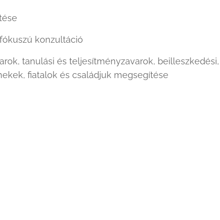
tése
ókuszú konzultáció
arok, tanulási és teljesítményzavarok, beilleszkedési
kek, fiatalok és családjuk megsegítése