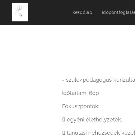
kezdőlap
időpontfoglalá
- szülő/pedagógus konzultá
Időtartam: 60p
Fókuszpontok:
 egyéni élethelyzetek,
 tanulási nehézségek keze