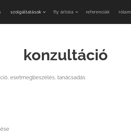
s
szolgáltatások
fly árlista
referenciák
rólam
konzultáció
ció, esetmegbeszélés, tanácsadás
lése