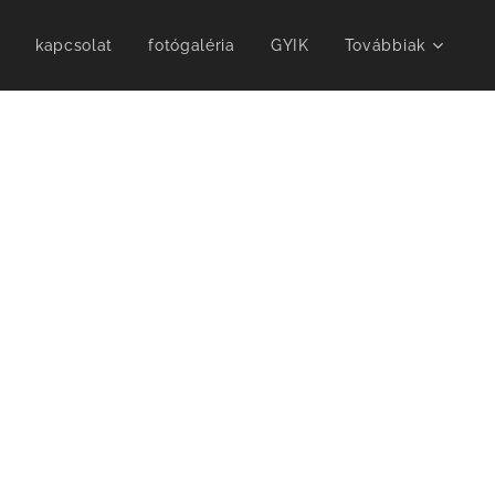
kapcsolat
fotógaléria
GYIK
Továbbiak