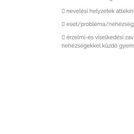
 nevelési helyzetek áttekin
 eset/probléma/nehézségf
 érzelmi-és viselkedési zav
nehézségekkel küzdő gyerme